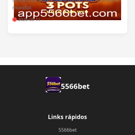
tendências atuais que o tornam um fenômeno
mundial.
2026-05-11
5566bet
Links rápidos
5566bet