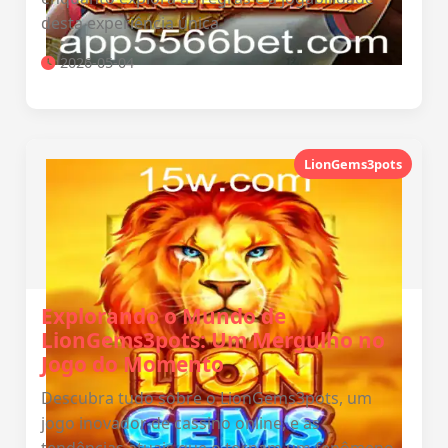
desta experiência única.
2026-05-04
LionGems3pots
Explorando o Mundo de
LionGems3pots: Um Mergulho no
Jogo do Momento
Descubra tudo sobre o LionGems3pots, um
jogo inovador de cassino online, e as