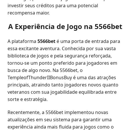
investir seus créditos para uma potencial
recompensa maior.
A Experiência de Jogo na 5566bet
A plataforma
5566bet
é uma porta de entrada para
essa excitante aventura. Conhecida por sua vasta
biblioteca de jogos e pela segurança reforçada,
tornou-se um ponto preferido para jogadores em
busca de algo novo. Na 5566bet, o
TempleofThunderIIBonusBuy é uma das atrações
principais, atraindo tanto jogadores novos quanto
veteranos com sua jogabilidade equilibrada entre
sorte e estratégia.
Recentemente, a 5566bet implementou novas
atualizações em seu sistema para garantir uma
experiência ainda mais fluida para jogos como o