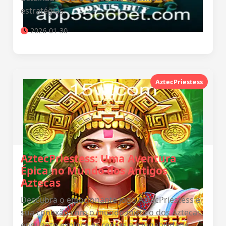
estratégias.
2026-01-30
AztecPriestess
AztecPriestess: Uma Aventura
Épica no Mundo dos Antigos
Aztecas
Descubra o emocionante jogo AztecPriestess e
sua conexão com o mundo místico dos Aztecas,
enquanto explora as regras e a jogabilidade