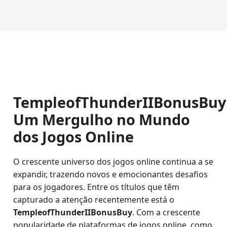
TempleofThunderIIBonusBuy
Um Mergulho no Mundo
dos Jogos Online
O crescente universo dos jogos online continua a se
expandir, trazendo novos e emocionantes desafios
para os jogadores. Entre os títulos que têm
capturado a atenção recentemente está o
TempleofThunderIIBonusBuy
. Com a crescente
popularidade de plataformas de jogos online, como