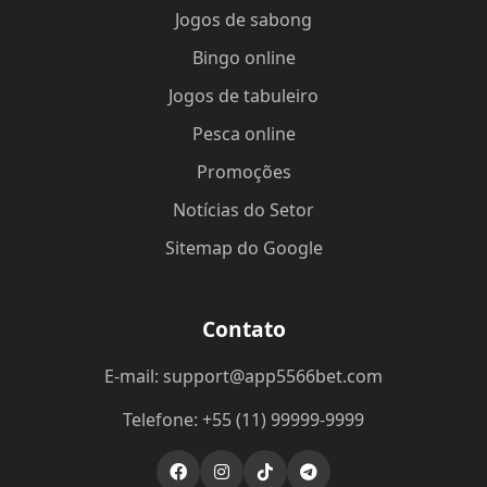
Jogos de sabong
Bingo online
Jogos de tabuleiro
Pesca online
Promoções
Notícias do Setor
Sitemap do Google
Contato
E-mail: support@app5566bet.com
Telefone: +55 (11) 99999-9999