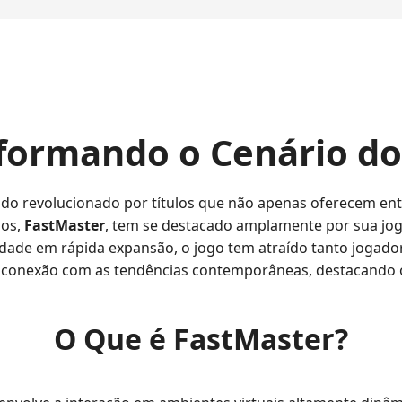
formando o Cenário do
ido revolucionado por títulos que não apenas oferecem e
gos,
FastMaster
, tem se destacado amplamente por sua jog
ade em rápida expansão, o jogo tem atraído tanto jogador
 conexão com as tendências contemporâneas, destacando 
O Que é FastMaster?