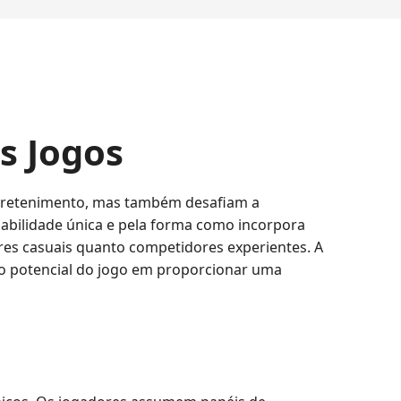
s Jogos
ntretenimento, mas também desafiam a
abilidade única e pela forma como incorpora
es casuais quanto competidores experientes. A
o potencial do jogo em proporcionar uma