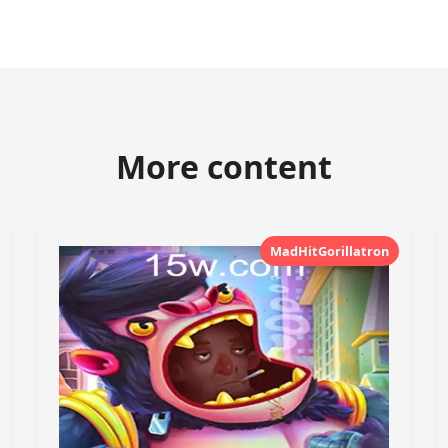
More content
MadHitGorillatron