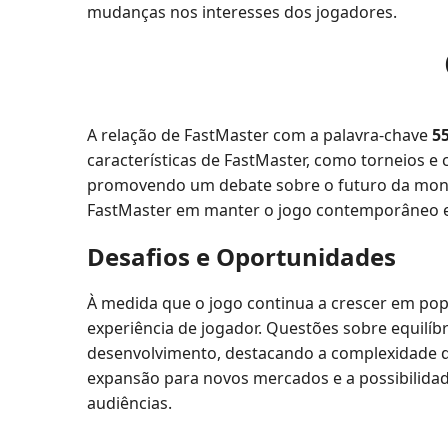
mudanças nos interesses dos jogadores.
A relação de FastMaster com a palavra-chave
5
características de FastMaster, como torneios e
promovendo um debate sobre o futuro da monet
FastMaster em manter o jogo contemporâneo e 
Desafios e Oportunidades
À medida que o jogo continua a crescer em pop
experiência de jogador. Questões sobre equilíb
desenvolvimento, destacando a complexidade d
expansão para novos mercados e a possibilidad
audiências.