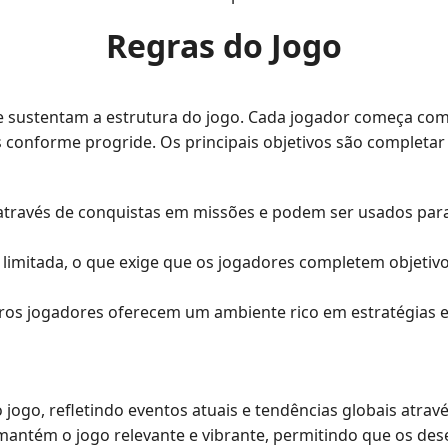
Regras do Jogo
ue sustentam a estrutura do jogo. Cada jogador começa c
conforme progride. Os principais objetivos são completar 
través de conquistas em missões e podem ser usados para 
imitada, o que exige que os jogadores completem objetivo
s jogadores oferecem um ambiente rico em estratégias e 
jogo, refletindo eventos atuais e tendências globais atra
 mantém o jogo relevante e vibrante, permitindo que os 