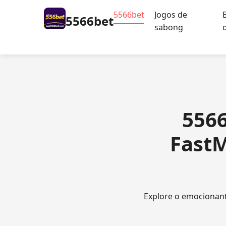
5566bet
Jogos de
5566bet
sabong
5566
FastM
Explore o emocionant