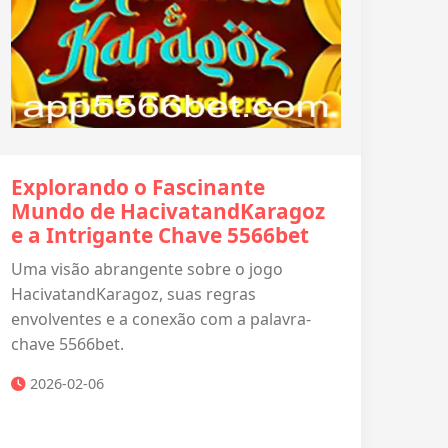
Explorando o Fascinante
Mundo de HacivatandKaragoz
e a Intrigante Chave 5566bet
Uma visão abrangente sobre o jogo
HacivatandKaragoz, suas regras
envolventes e a conexão com a palavra-
chave 5566bet.
2026-02-06