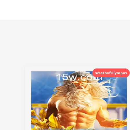
WrathofOlympus