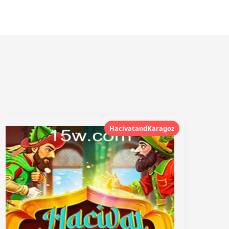
HacivatandKaragoz