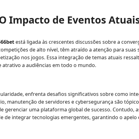
O Impacto de Eventos Atuai
566bet
está ligada às crescentes discussões sobre a conver
 competições de alto nível, têm atraído a atenção para sua
ização nos jogos. Essa integração de temas atuais ressal
atrativo a audiências em todo o mundo.
ularidade, enfrenta desafios significativos sobre como in
rio, manutenção de servidores e cybersegurança são tópico
e gerenciar uma plataforma global de sucesso. Contudo, a
e de integrar tecnologias emergentes, garantindo o apelo 