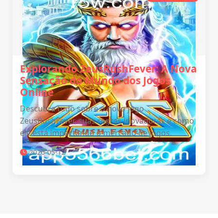
Explorando ZeusRushFever: A Nova
Sensação do Mundo dos Jogos
Online
Descubra tudo sobre o novo jogo
ZeusRushFever, suas regras inovadoras e como
ele está impactando o mercado de jogos.
2026-05-12