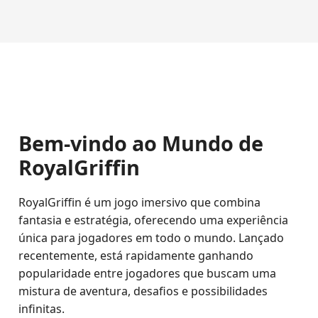
Bem-vindo ao Mundo de
RoyalGriffin
RoyalGriffin é um jogo imersivo que combina
fantasia e estratégia, oferecendo uma experiência
única para jogadores em todo o mundo. Lançado
recentemente, está rapidamente ganhando
popularidade entre jogadores que buscam uma
mistura de aventura, desafios e possibilidades
infinitas.