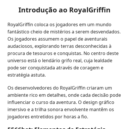
Introdução ao RoyalGriffin
RoyalGriffin coloca os jogadores em um mundo
fantástico cheio de mistérios a serem desvendados.
Os jogadores assumem o papel de aventurais
audaciosos, explorando terras desconhecidas à
procura de tesouros e conquistas. No centro deste
universo está o lendário grifo real, cuja lealdade
pode ser conquistada através de coragem e
estratégia astuta.
Os desenvolvedores do RoyalGriffin criaram um
ambiente rico em detalhes, onde cada decisão pode
influenciar o curso da aventura. O design gráfico
imersivo e a trilha sonora envolvente mantêm os
jogadores entretidos por horas a fio.