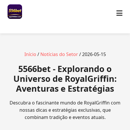
Início
/
Notícias do Setor
/ 2026-05-15
5566bet - Explorando o
Universo de RoyalGriffin:
Aventuras e Estratégias
Descubra o fascinante mundo de RoyalGriffin com
nossas dicas e estratégias exclusivas, que
combinam tradição e eventos atuais.