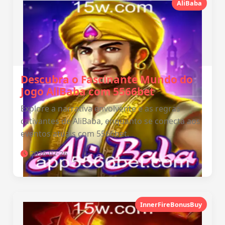
AliBaba
Descubra o Fascinante Mundo do
Jogo AliBaba com 5566bet
Explore a narrativa envolvente e as regras
cativantes de AliBaba, enquanto se conecta aos
eventos atuais com 5566bet.
2026-02-26
InnerFireBonusBuy