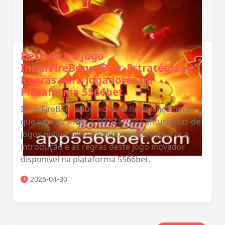
Descubra o Jogo
InnerFireBonusBuy: Estratégias e
Regras para Jogadores na
Plataforma 5566bet
InnerFireBonusBuy é o mais novo lançamento
que está atraindo a atenção dos entusiastas de
jogos online. Neste artigo, vamos explorar a
introdução e as regras deste jogo inovador
disponível na plataforma 5566bet.
2026-04-30