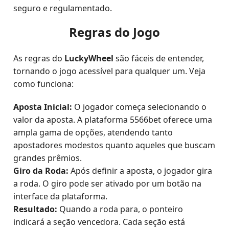
seguro e regulamentado.
Regras do Jogo
As regras do
LuckyWheel
são fáceis de entender,
tornando o jogo acessível para qualquer um. Veja
como funciona:
Aposta Inicial:
O jogador começa selecionando o
valor da aposta. A plataforma 5566bet oferece uma
ampla gama de opções, atendendo tanto
apostadores modestos quanto aqueles que buscam
grandes prêmios.
Giro da Roda:
Após definir a aposta, o jogador gira
a roda. O giro pode ser ativado por um botão na
interface da plataforma.
Resultado:
Quando a roda para, o ponteiro
indicará a seção vencedora. Cada seção está