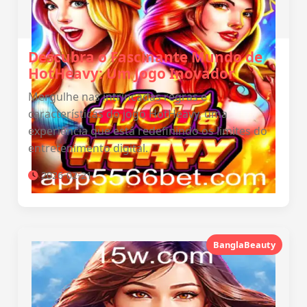
Descubra o Fascinante Mundo de
HotHeavy: Um Jogo Inovador
Mergulhe nas intrincadas regras e
características do jogo HotHeavy, uma
experiência que está redefinindo os limites do
entretenimento digital.
2026-02-21
BanglaBeauty