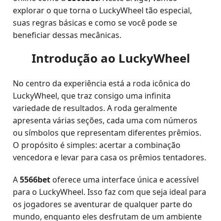
explorar o que torna o LuckyWheel tão especial,
suas regras básicas e como se você pode se
beneficiar dessas mecânicas.
Introdução ao LuckyWheel
No centro da experiência está a roda icônica do
LuckyWheel, que traz consigo uma infinita
variedade de resultados. A roda geralmente
apresenta várias seções, cada uma com números
ou símbolos que representam diferentes prêmios.
O propósito é simples: acertar a combinação
vencedora e levar para casa os prêmios tentadores.
A
5566bet
oferece uma interface única e acessível
para o LuckyWheel. Isso faz com que seja ideal para
os jogadores se aventurar de qualquer parte do
mundo, enquanto eles desfrutam de um ambiente