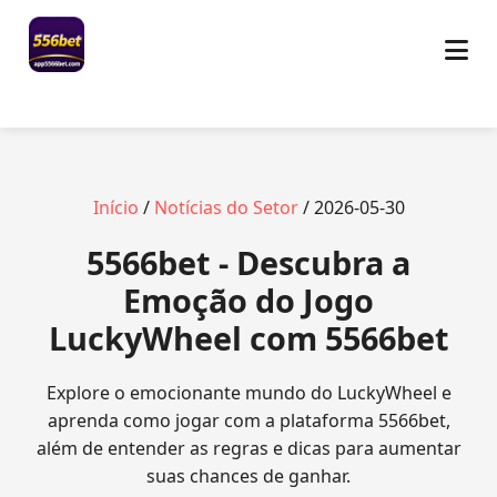
Início
/
Notícias do Setor
/ 2026-05-30
5566bet - Descubra a
Emoção do Jogo
LuckyWheel com 5566bet
Explore o emocionante mundo do LuckyWheel e
aprenda como jogar com a plataforma 5566bet,
além de entender as regras e dicas para aumentar
suas chances de ganhar.