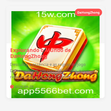
DaHongZhong
Explorando o Mundo de
DaHongZhong
Descubra a essência e as regras do jogo
DaHongZhong, um clássico asiático, e sua
relação com o conceito 5566bet.
2026-04-29