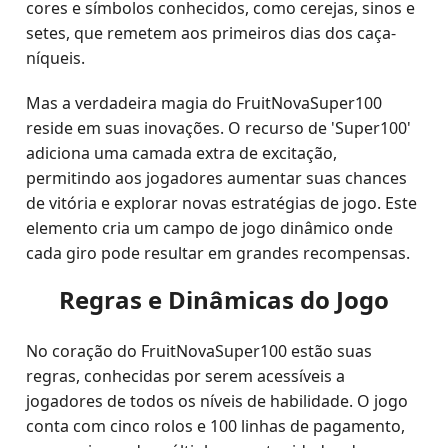
cores e símbolos conhecidos, como cerejas, sinos e
setes, que remetem aos primeiros dias dos caça-
níqueis.
Mas a verdadeira magia do FruitNovaSuper100
reside em suas inovações. O recurso de 'Super100'
adiciona uma camada extra de excitação,
permitindo aos jogadores aumentar suas chances
de vitória e explorar novas estratégias de jogo. Este
elemento cria um campo de jogo dinâmico onde
cada giro pode resultar em grandes recompensas.
Regras e Dinâmicas do Jogo
No coração do FruitNovaSuper100 estão suas
regras, conhecidas por serem acessíveis a
jogadores de todos os níveis de habilidade. O jogo
conta com cinco rolos e 100 linhas de pagamento,