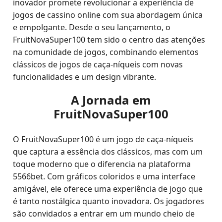
inovador promete revolucionar a experiência de
jogos de cassino online com sua abordagem única
e empolgante. Desde o seu lançamento, o
FruitNovaSuper100 tem sido o centro das atenções
na comunidade de jogos, combinando elementos
clássicos de jogos de caça-níqueis com novas
funcionalidades e um design vibrante.
A Jornada em
FruitNovaSuper100
O FruitNovaSuper100 é um jogo de caça-níqueis
que captura a essência dos clássicos, mas com um
toque moderno que o diferencia na plataforma
5566bet. Com gráficos coloridos e uma interface
amigável, ele oferece uma experiência de jogo que
é tanto nostálgica quanto inovadora. Os jogadores
são convidados a entrar em um mundo cheio de