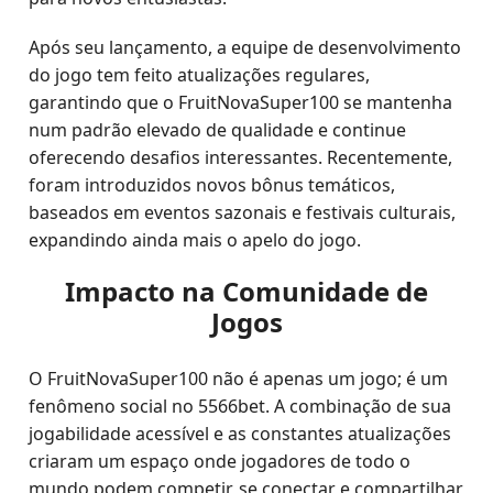
Após seu lançamento, a equipe de desenvolvimento
do jogo tem feito atualizações regulares,
garantindo que o FruitNovaSuper100 se mantenha
num padrão elevado de qualidade e continue
oferecendo desafios interessantes. Recentemente,
foram introduzidos novos bônus temáticos,
baseados em eventos sazonais e festivais culturais,
expandindo ainda mais o apelo do jogo.
Impacto na Comunidade de
Jogos
O FruitNovaSuper100 não é apenas um jogo; é um
fenômeno social no 5566bet. A combinação de sua
jogabilidade acessível e as constantes atualizações
criaram um espaço onde jogadores de todo o
mundo podem competir, se conectar e compartilhar