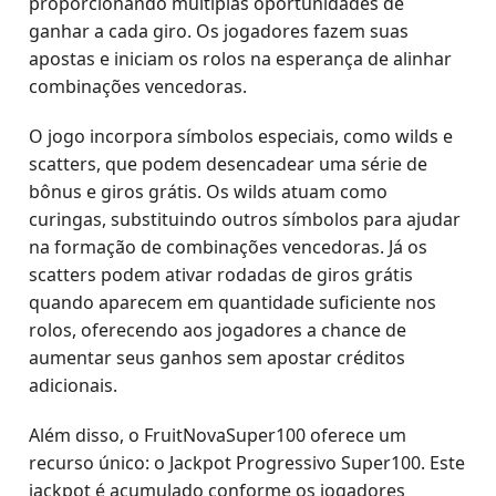
proporcionando múltiplas oportunidades de
ganhar a cada giro. Os jogadores fazem suas
apostas e iniciam os rolos na esperança de alinhar
combinações vencedoras.
O jogo incorpora símbolos especiais, como wilds e
scatters, que podem desencadear uma série de
bônus e giros grátis. Os wilds atuam como
curingas, substituindo outros símbolos para ajudar
na formação de combinações vencedoras. Já os
scatters podem ativar rodadas de giros grátis
quando aparecem em quantidade suficiente nos
rolos, oferecendo aos jogadores a chance de
aumentar seus ganhos sem apostar créditos
adicionais.
Além disso, o FruitNovaSuper100 oferece um
recurso único: o Jackpot Progressivo Super100. Este
jackpot é acumulado conforme os jogadores