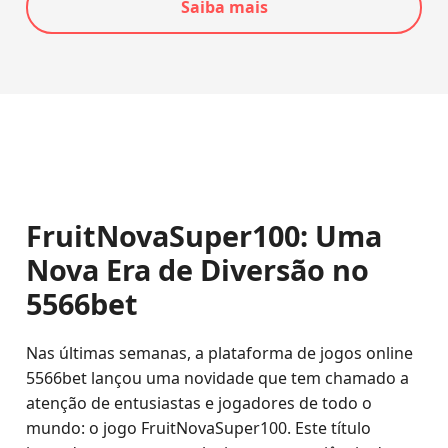
Saiba mais
FruitNovaSuper100: Uma
Nova Era de Diversão no
5566bet
Nas últimas semanas, a plataforma de jogos online
5566bet lançou uma novidade que tem chamado a
atenção de entusiastas e jogadores de todo o
mundo: o jogo FruitNovaSuper100. Este título