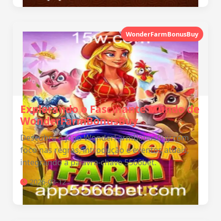
WonderFarmBonusBuy
Explorando o Fascinante Mundo de
WonderFarmBonusBuy
Descubra o jogo WonderFarmBonusBuy com
foco nas regras, introdução e eventos atuais,
integrando a palavra-chave 5566bet.
2026-03-12