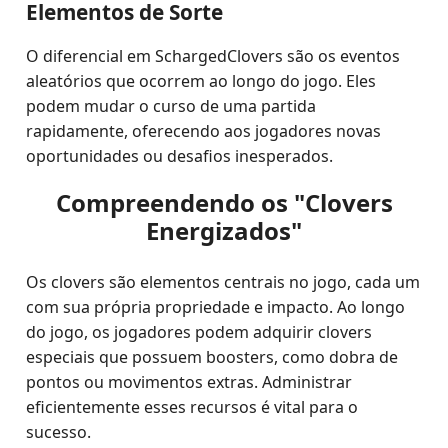
Elementos de Sorte
O diferencial em SchargedClovers são os eventos
aleatórios que ocorrem ao longo do jogo. Eles
podem mudar o curso de uma partida
rapidamente, oferecendo aos jogadores novas
oportunidades ou desafios inesperados.
Compreendendo os "Clovers
Energizados"
Os clovers são elementos centrais no jogo, cada um
com sua própria propriedade e impacto. Ao longo
do jogo, os jogadores podem adquirir clovers
especiais que possuem boosters, como dobra de
pontos ou movimentos extras. Administrar
eficientemente esses recursos é vital para o
sucesso.