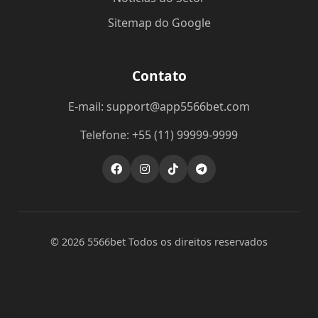
Sitemap do Google
Contato
E-mail: support@app5566bet.com
Telefone: +55 (11) 99999-9999
© 2026 5566bet Todos os direitos reservados