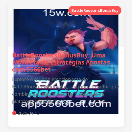
BattleRoostersBonusBuy
BattleRoostersBonusBuy: Uma
Nova Era de Estratégias Apostas
com 5566bet
Explore o mundo emocionante de
BattleRoostersBonusBuy, um jogo inovador que
combina estratégia e sorte, disponível na
plataforma 5566bet.
2026-04-13