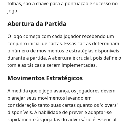
folhas, são a chave para a pontuação e sucesso no
jogo.
Abertura da Partida
O jogo começa com cada jogador recebendo um
conjunto inicial de cartas. Essas cartas determinam
o número de movimentos e estratégias disponíveis
durante a partida. A abertura é crucial, pois define o
tom e as táticas a serem implementadas.
Movimentos Estratégicos
A medida que o jogo avança, os jogadores devem
planejar seus movimentos levando em
consideração tanto suas cartas quanto os 'clovers'
disponíveis. A habilidade de prever e adaptar-se
rapidamente às jogadas do adversário é essencial.