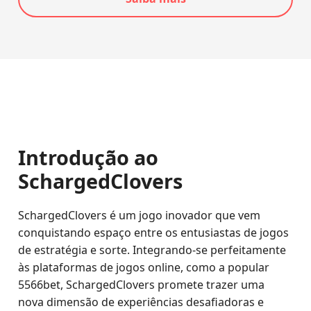
Introdução ao
SchargedClovers
SchargedClovers é um jogo inovador que vem
conquistando espaço entre os entusiastas de jogos
de estratégia e sorte. Integrando-se perfeitamente
às plataformas de jogos online, como a popular
5566bet, SchargedClovers promete trazer uma
nova dimensão de experiências desafiadoras e