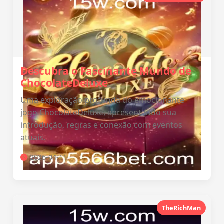
Descubra o Fascinante Mundo de
ChocolateDeluxe
Uma exploração profunda do emocionante
jogo ChocolateDeluxe, apresentando sua
introdução, regras e conexão com eventos
atuais.
2026-04-11
TheRichMan