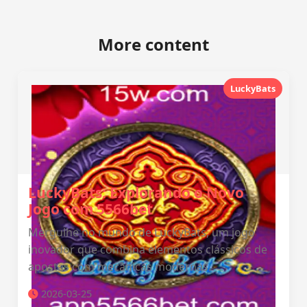
More content
LuckyBats
LuckyBats: Explorando o Novo
Jogo com 5566bet
Mergulhe no mundo de LuckyBats, um jogo
inovador que combina elementos clássicos de
apostas com mecânicas modernas.
2026-03-25