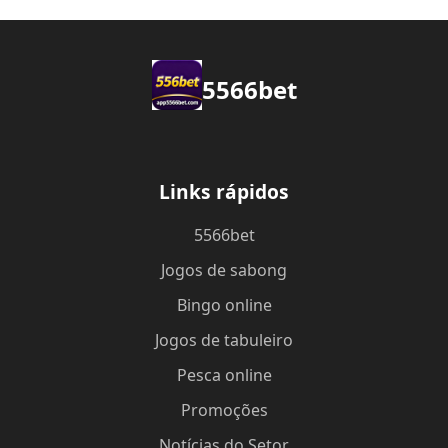
5566bet
Links rápidos
5566bet
Jogos de sabong
Bingo online
Jogos de tabuleiro
Pesca online
Promoções
Notícias do Setor