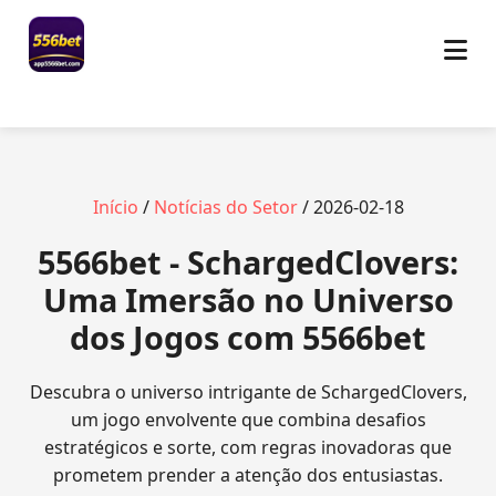
Início
/
Notícias do Setor
/ 2026-02-18
5566bet - SchargedClovers:
Uma Imersão no Universo
dos Jogos com 5566bet
Descubra o universo intrigante de SchargedClovers,
um jogo envolvente que combina desafios
estratégicos e sorte, com regras inovadoras que
prometem prender a atenção dos entusiastas.