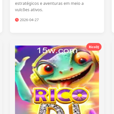
estratégicos e aventuras em meio a
vulcões ativos.
2026-04-27
RicoDJ