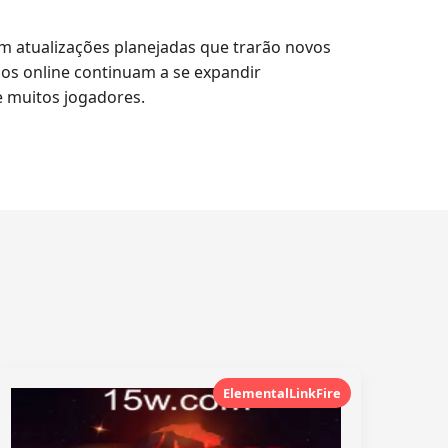
om atualizações planejadas que trarão novos
os online continuam a se expandir
e muitos jogadores.
ElementalLinkFire