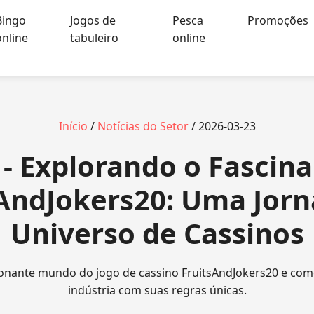
Bingo
Jogos de
Pesca
Promoções
online
tabuleiro
online
Início
/
Notícias do Setor
/ 2026-03-23
- Explorando o Fascin
AndJokers20: Uma Jor
Universo de Cassinos
nante mundo do jogo de cassino FruitsAndJokers20 e como
indústria com suas regras únicas.