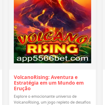
VolcanoRising: Aventura e
Estratégia em um Mundo em
Erução
Explore o emocionante universo de
VolcanoRising, um jogo repleto de desafios