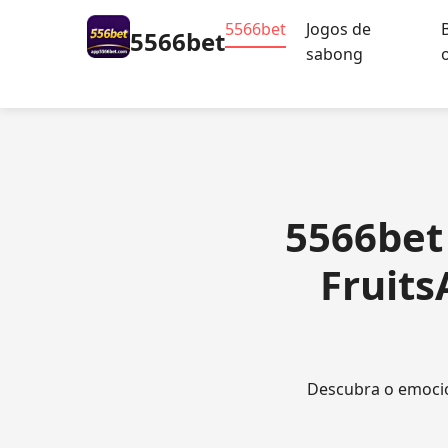
5566bet
Jogos de
5566bet
sabong
5566bet 
Fruits
Descubra o emocio