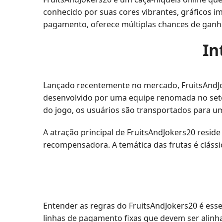
conhecido por suas cores vibrantes, gráficos i
pagamento, oferece múltiplas chances de ganh
In
Lançado recentemente no mercado, FruitsAndJok
desenvolvido por uma equipe renomada no setor
do jogo, os usuários são transportados para um
A atração principal de FruitsAndJokers20 resid
recompensadora. A temática das frutas é cláss
Entender as regras do FruitsAndJokers20 é ess
linhas de pagamento fixas que devem ser alinha