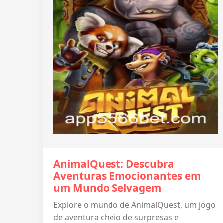
AnimalQuest: Descubra
Aventuras Emocionantes em
um Mundo Selvagem
Explore o mundo de AnimalQuest, um jogo
de aventura cheio de surpresas e